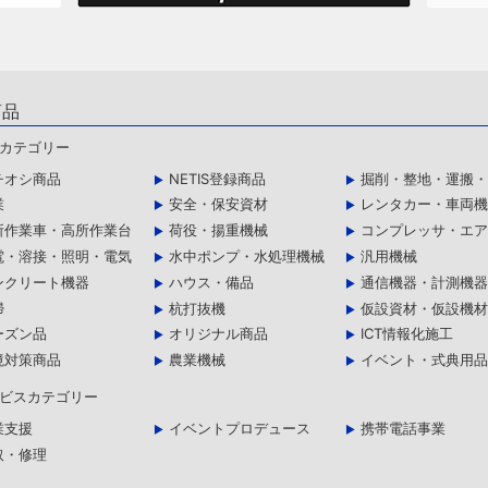
商品
カテゴリー
チオシ商品
NETIS登録商品
掘削・整地・運搬
業
安全・保安資材
レンタカー・車両
所作業車・高所作業台
荷役・揚重機械
コンプレッサ・エ
電・溶接・照明・電気
水中ポンプ・水処理機械
汎用機械
ンクリート機器
ハウス・備品
通信機器・計測機
掃
杭打抜機
仮設資材・仮設機
ーズン品
オリジナル商品
ICT情報化施工
境対策商品
農業機械
イベント・式典用
ビスカテゴリー
業支援
イベントプロデュース
携帯電話事業
取・修理