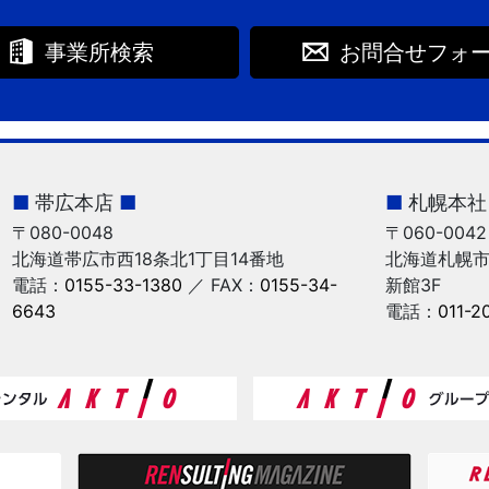
事業所検索
お問合せフォ
■
帯広本店
■
■
札幌本
〒080-0048
〒060-0042
北海道帯広市西18条北1丁目14番地
北海道札幌市
電話：
0155-33-1380
／
FAX：
0155-34-
新館3F
6643
電話：
011-2