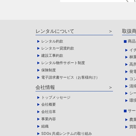
レンタルについて
取扱
商品
レンタル約款
レンタカー貸渡約款
イ
建設工事約款
林
レンタル物件サポート制度
高
保険制度
発
電子請求書サービス（お客様向け）
コ
清
会社情報
シ
トップメッセージ
環
会社概要
サー
会社沿革
事業内容
農
組織
買
SDGs 共成レンテムの取り組み