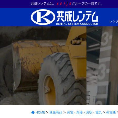
共成レンテムは、
グループの一員です。
レン
HOME
取扱商品
発電・溶接・照明・電気
発電機