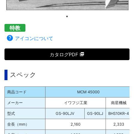
特教
help
アイコンについて
カタログPDF
スペック
商品コード
MCM 45000
メーカー
イワフジ工業
南星機械
型式
GS-90LJV
GS-90LJ
BHS10KR-4
全長（mm）
2,160
2,333