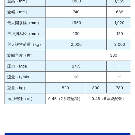
全高（mm）
1,880
1,555
全幅（mm）
740
686
最大開き幅（mm）
1,960
1,920
最小掴み径（mm）
130
120
最大許容荷重（kg）
2,000
3,000
旋回角度（度）
360
圧力（Mpa）
24.5
ー
流量（L/min）
90
ー
重量（kg）
820
800
780
適用機種（㎥）
0.45（2系統配管）
0.45（5系統配管）