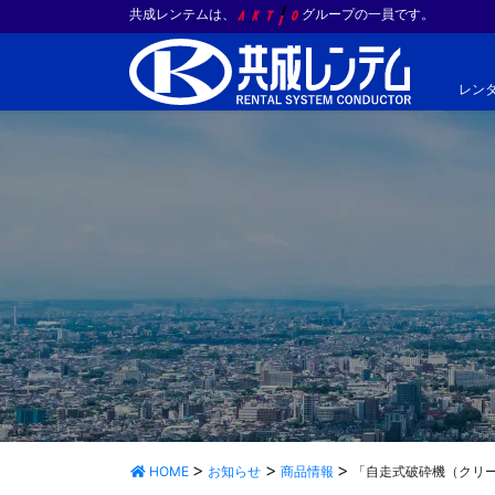
共成レンテムは、
グループの一員です。
レン
HOME
お知らせ
商品情報
「自走式破砕機（クリ